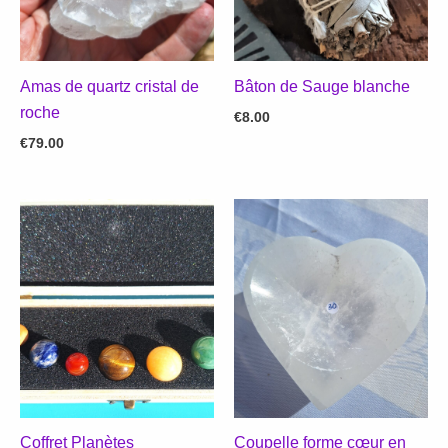
Amas de quartz cristal de
Bâton de Sauge blanche
roche
€
8.00
€
79.00
Coffret Planètes
Coupelle forme cœur en