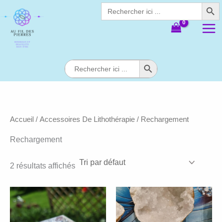
Search Butt
Aller
Search
for:
au
contenu
Search Button
Search
for:
Accueil
/
Accessoires De Lithothérapie
/ Rechargement
Rechargement
2 résultats affichés