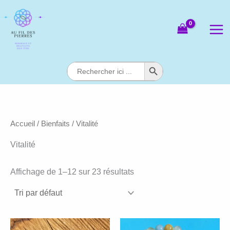
Aller
au
contenu
Search Button
Search
for:
Accueil
/
Bienfaits
/ Vitalité
Vitalité
Affichage de 1–12 sur 23 résultats