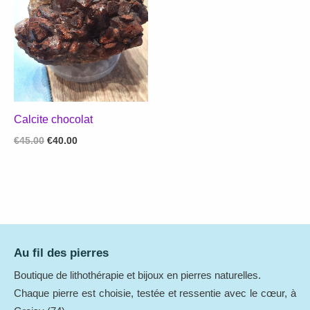
Calcite chocolat
Le
Le
€
45.00
€
40.00
prix
prix
initial
actuel
était :
est :
€45.00.
€40.00.
Au fil des pierres
Boutique de lithothérapie et bijoux en pierres naturelles.
Chaque pierre est choisie, testée et ressentie avec le cœur, à