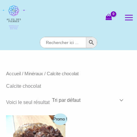
Aller
au
contenu
Search Button
Search
for:
Accueil
/
Minéraux
/ Calcite chocolat
Calcite chocolat
Voici le seul résultat
Promo !