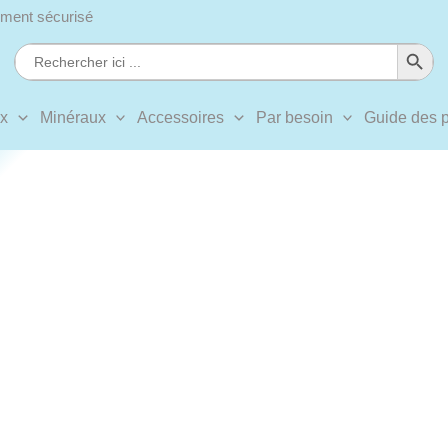
ment sécurisé
Search Button
Search
for:
ux
Minéraux
Accessoires
Par besoin
Guide des p