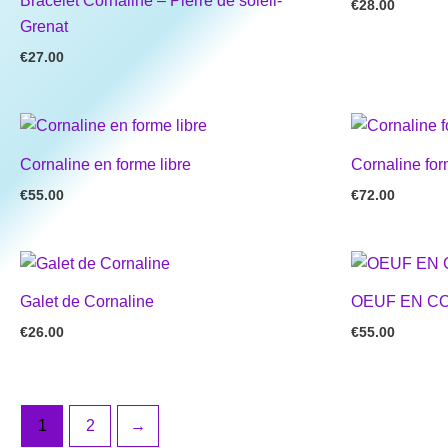
Bracelet Cornaline – Pierre de soleil-
€
28.00
Grenat
€
27.00
Cornaline en forme libre
Cornaline for
€
55.00
€
72.00
Galet de Cornaline
OEUF EN C
€
26.00
€
55.00
1
2
→