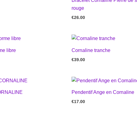
Bracelet Cornaline Pierre de s
rouge
€
26.00
me libre
Cornaline tranche
€
39.00
ORNALINE
Pendentif Ange en Cornaline
€
17.00