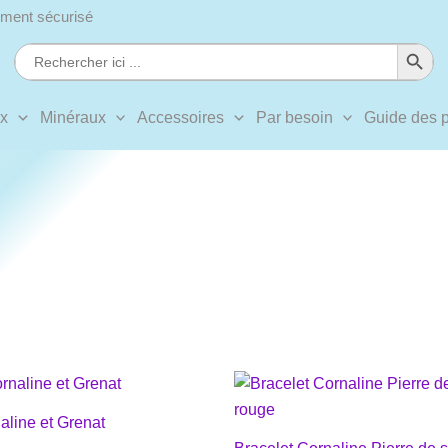
ment sécurisé
Search Button
Search
for:
ux
Minéraux
Accessoires
Par besoin
Guide des p
aline et Grenat