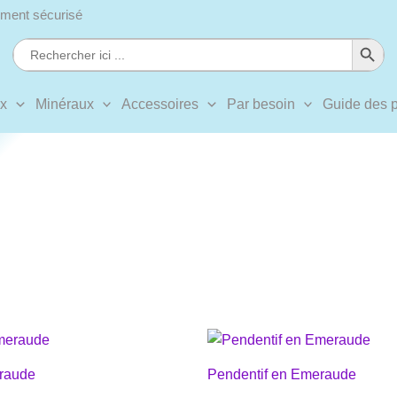
ment sécurisé
Search Button
Search
for:
ux
Minéraux
Accessoires
Par besoin
Guide des p
raude
Pendentif en Emeraude