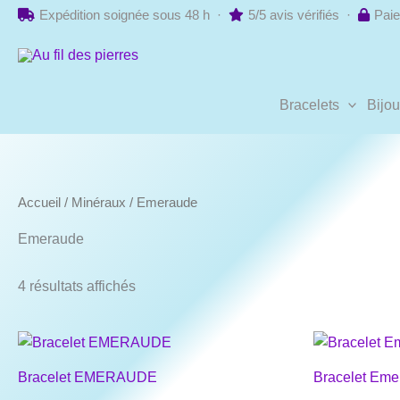
Aller
Expédition soignée sous 48 h ·
5/5 avis vérifiés ·
Paie
au
contenu
Bracelets
Bijo
Accueil
/
Minéraux
/ Emeraude
Emeraude
4 résultats affichés
Bracelet EMERAUDE
Bracelet Eme