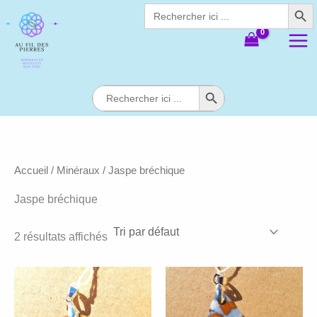
Search Butt
Aller
Search
for:
au
contenu
Search Button
Search
for:
Accueil
/
Minéraux
/ Jaspe bréchique
Jaspe bréchique
2 résultats affichés