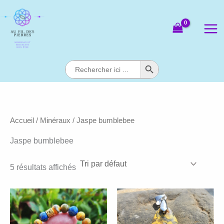
Aller
au
contenu
Search Button
Search
for:
Accueil
/
Minéraux
/ Jaspe bumblebee
Jaspe bumblebee
5 résultats affichés