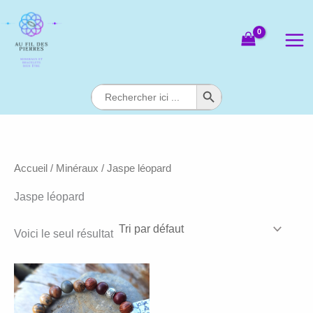
Aller
au
contenu
Search Button
Search
for:
Accueil
/
Minéraux
/ Jaspe léopard
Jaspe léopard
Voici le seul résultat