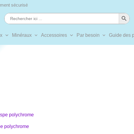
ment sécurisé
Search Button
Search
for:
ux
Minéraux
Accessoires
Par besoin
Guide des p
pe polychrome