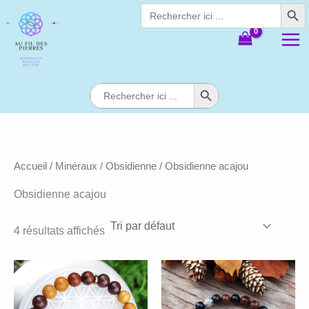
Search Butt
Aller
Search
for:
au
contenu
Search Button
Search
for:
Accueil
/
Minéraux
/
Obsidienne
/ Obsidienne acajou
Obsidienne acajou
4 résultats affichés