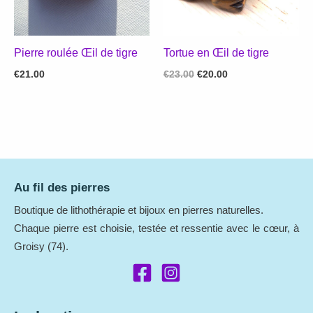
Pierre roulée Œil de tigre
Tortue en Œil de tigre
Le
Le
€
21.00
€
23.00
€
20.00
prix
prix
initial
actuel
était :
est :
€23.00.
€20.00.
Au fil des pierres
Boutique de lithothérapie et bijoux en pierres naturelles.
Chaque pierre est choisie, testée et ressentie avec le cœur, à
Groisy (74).