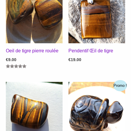
Oeil de tigre pierre roulée
Pendentif Œil de tigre
€
9.00
€
19.00
Note
5.00
sur 5
Promo !