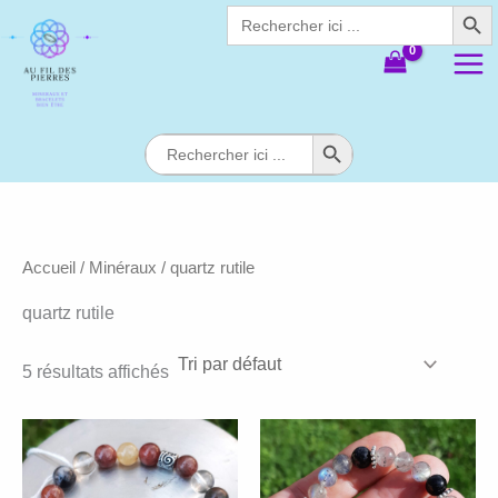
Search Butt
Aller
Search
for:
au
contenu
Search Button
Search
for:
Accueil
/
Minéraux
/ quartz rutile
quartz rutile
5 résultats affichés