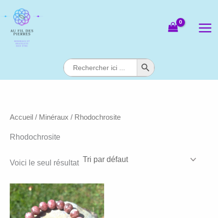
Aller
au
contenu
Search Button
Search
for:
Accueil
/
Minéraux
/ Rhodochrosite
Rhodochrosite
Voici le seul résultat