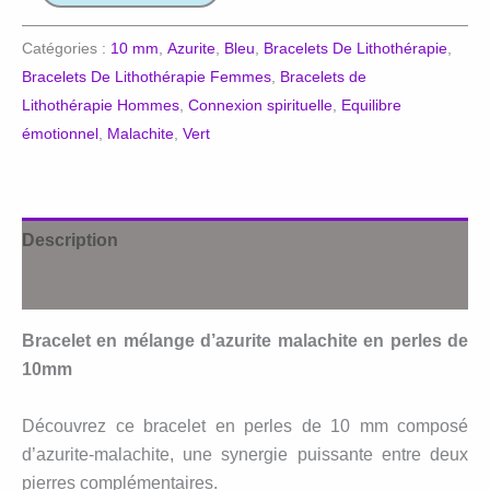
de
bracelet
Catégories :
10 mm
,
Azurite
,
Bleu
,
Bracelets De Lithothérapie
,
azurite
Bracelets De Lithothérapie Femmes
,
Bracelets de
malachite
Lithothérapie Hommes
,
Connexion spirituelle
,
Equilibre
émotionnel
,
Malachite
,
Vert
Description
Avis (0)
Bracelet en mélange d’azurite malachite en perles de
10mm
Découvrez ce bracelet en perles de 10 mm composé
d’azurite-malachite, une synergie puissante entre deux
pierres complémentaires.