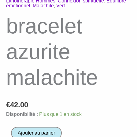
Lithothérapie Hommes
,
Connexion spirituelle
,
Equilibre
émotionnel
,
Malachite
,
Vert
bracelet
azurite
malachite
€
42.00
Disponibilité :
Plus que 1 en stock
quantité
Ajouter au panier