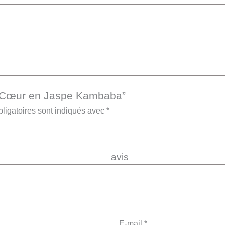
r “Cœur en Jaspe Kambaba”
ligatoires sont indiqués avec
*
re 
E-mail
*