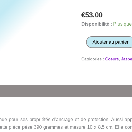
€
53.00
Disponibilité :
Plus que
quantité
Ajouter au panier
de
Cœur
Catégories :
Coeurs
,
Jasp
en
Jaspe
Kambaba
ue pour ses propriétés d’ancrage et de protection. Aussi app
ette pièce pèse 390 grammes et mesure 10 x 8,5 cm. Elle convie