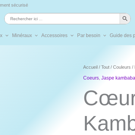
ment sécurisé
Search Button
Search
for:
ux
Minéraux
Accessoires
Par besoin
Guide des p
Accueil
/
Tout
/
Couleurs
/
Coeurs
,
Jaspe kambab
Cœur
Kamb