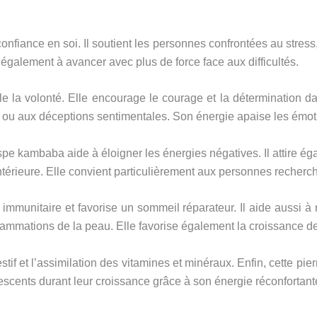
onfiance en soi. Il soutient les personnes confrontées au stres
e également à avancer avec plus de force face aux difficultés.
mule la volonté. Elle encourage le courage et la détermination d
n ou aux déceptions sentimentales. Son énergie apaise les émotion
spe kambaba aide à éloigner les énergies négatives. Il attire ég
térieure. Elle convient particulièrement aux personnes rechercha
mmunitaire et favorise un sommeil réparateur. Il aide aussi à 
 inflammations de la peau. Elle favorise également la croissance 
if et l’assimilation des vitamines et minéraux. Enfin, cette pie
ents durant leur croissance grâce à son énergie réconfortante 