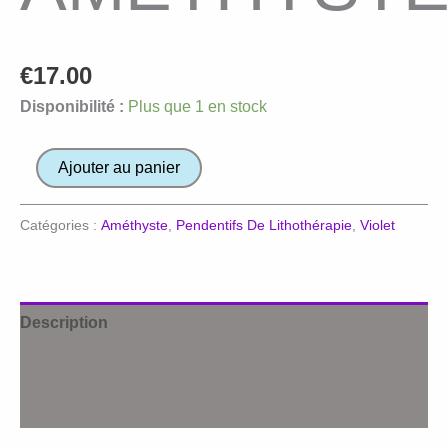
€
17.00
Disponibilité :
Plus que 1 en stock
quantité
Ajouter au panier
de
Pendentif
Catégories :
Améthyste
,
Pendentifs De Lithothérapie
,
Violet
AMETHYSTE
Description
Informations complémentaires
Avis (0)