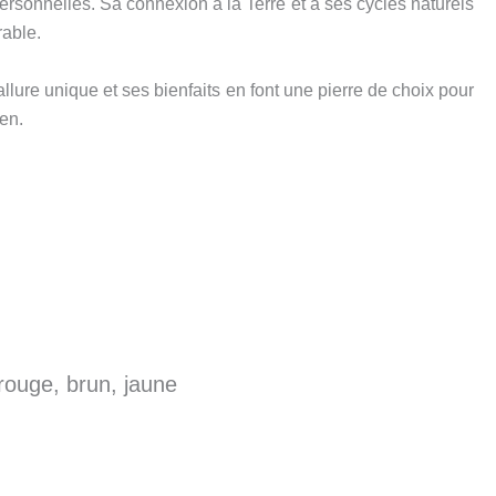
personnelles. Sa connexion à la Terre et à ses cycles naturels
rable.
lure unique et ses bienfaits en font une pierre de choix pour
ien.
 rouge, brun, jaune