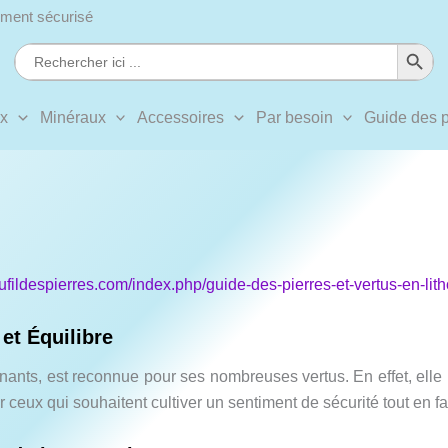
ment sécurisé
Search Button
Search
for:
ux
Minéraux
Accessoires
Par besoin
Guide des p
aufildespierres.com/index.php/guide-des-pierres-et-vertus-en-lit
et Équilibre
inants, est reconnue pour ses nombreuses vertus. En effet, elle i
ur ceux qui souhaitent cultiver un sentiment de sécurité tout en 