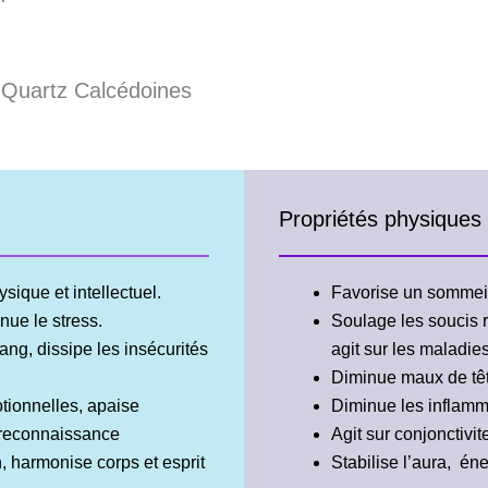
 Quartz Calcédoines
Propriétés physiques
sique et intellectuel.
Favorise un sommeil
nue le stress.
Soulage les soucis re
ang, dissipe les insécurités
agit sur les maladie
Diminue maux de têt
tionnelles, apaise
Diminue les inflamma
 reconnaissance
Agit sur conjonctivi
n, harmonise corps et esprit
Stabilise l’aura, én