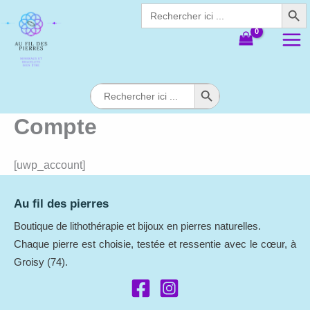
Search Butt
Aller
Search
for:
au
contenu
Search Button
Search
for:
Compte
[uwp_account]
Au fil des pierres
Boutique de lithothérapie et bijoux en pierres naturelles.
Chaque pierre est choisie, testée et ressentie avec le cœur, à
Groisy (74).