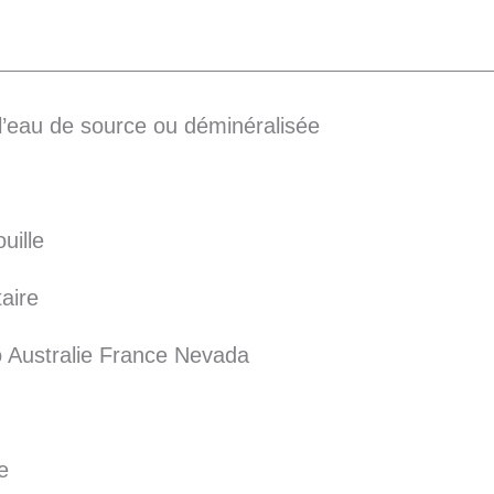
’eau de source ou déminéralisée
uille
aire
o Australie France Nevada
e