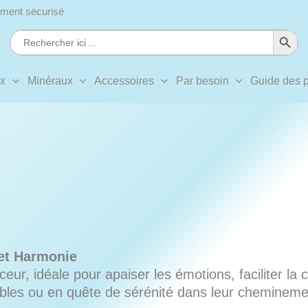
ment sécurisé
Search Button
Search
for:
ux
Minéraux
Accessoires
Par besoin
Guide des p
et Harmonie
ur, idéale pour apaiser les émotions, faciliter la 
ibles ou en quête de sérénité dans leur chemineme