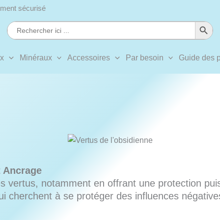
ment sécurisé
Search Button
Search
for:
ux
Minéraux
Accessoires
Par besoin
Guide des p
t Ancrage
 vertus, notamment en offrant une protection puiss
ui cherchent à se protéger des influences négatives