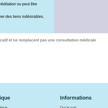
méditation ou peut être
her des liens indésirables.
icatif et ne remplacent pas une consultation médicale
ique
Informations
tique
Qui je suis