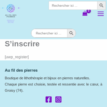
Search Butt
Aller
Search
for:
au
contenu
Search Button
Search
for:
S’inscrire
[uwp_register]
Au fil des pierres
Boutique de lithothérapie et bijoux en pierres naturelles.
Chaque pierre est choisie, testée et ressentie avec le cœur, à
Groisy (74).