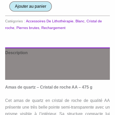
quantité
Ajouter au panier
de
Amas
Catégories :
Accessoires De Lithothérapie
,
Blanc
,
Cristal de
de
roche
,
Pierres brutes
,
Rechargement
quartz
cristal
de
roche
Description
Informations complémentaires
Avis (0)
Amas de quartz – Cristal de roche AA – 475 g
Cet amas de quartz en cristal de roche de qualité AA
présente une très belle pointe semi-transparente avec un
prisme visible à l’intérieur. Sa structure compacte lui