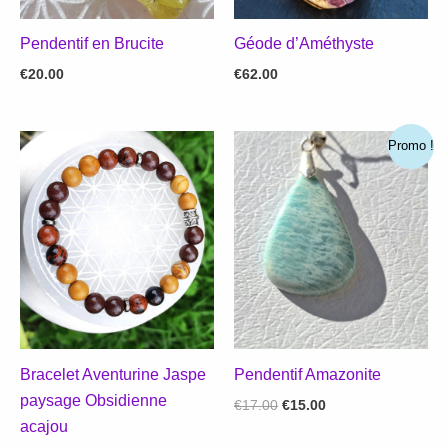
Pendentif en Brucite
Géode d’Améthyste
€
20.00
€
62.00
Promo !
Bracelet Aventurine Jaspe
Pendentif Amazonite
paysage Obsidienne
Le
Le
€
17.00
€
15.00
prix
prix
acajou
initial
actuel