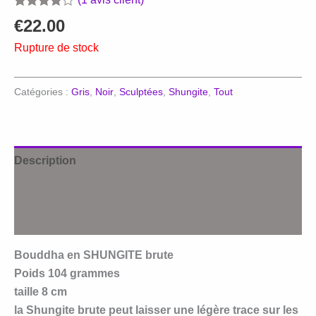
Noté
1
4.00
€
22.00
sur 5
basé
Rupture de stock
sur
notation
client
Catégories :
Gris
,
Noir
,
Sculptées
,
Shungite
,
Tout
Description
Informations complémentaires
Avis (1)
Bouddha en SHUNGITE brute
Poids 104 grammes
taille 8 cm
la Shungite brute peut laisser une légère trace sur les