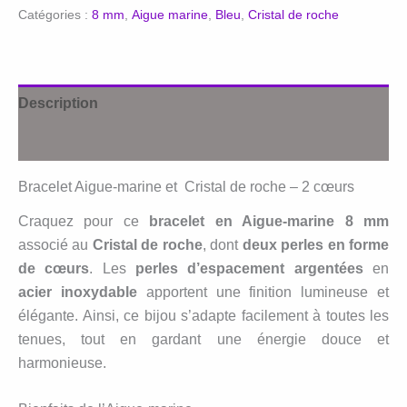
Bracelet
Catégories :
8 mm
,
Aigue marine
,
Bleu
,
Cristal de roche
Aigue
-
marine
et
Description
Cristal
Avis (0)
de
roche
Bracelet Aigue-marine et Cristal de roche – 2 cœurs
Craquez pour ce
bracelet en Aigue-marine 8 mm
associé au
Cristal de roche
, dont
deux perles en forme
de cœurs
. Les
perles d’espacement argentées
en
acier inoxydable
apportent une finition lumineuse et
élégante. Ainsi, ce bijou s’adapte facilement à toutes les
tenues, tout en gardant une énergie douce et
harmonieuse.