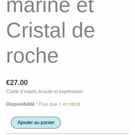
marine et
Cristal de
roche
€
27.00
Clarté d’esprit, écoute et expression
Disponibilité :
Plus que 1 en stock
quantité
Ajouter au panier
de