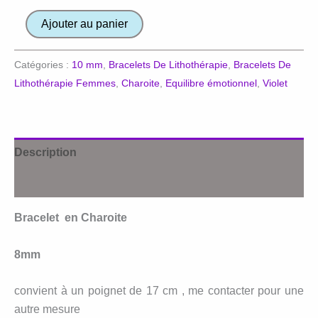
quantité
Ajouter au panier
de
Bracelet
Catégories :
10 mm
,
Bracelets De Lithothérapie
,
Bracelets De
en
Lithothérapie Femmes
,
Charoite
,
Equilibre émotionnel
,
Violet
Charoite
Description
Avis (0)
Bracelet en Charoite
8mm
convient à un poignet de 17 cm , me contacter pour une
autre mesure