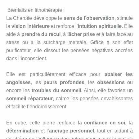
Bienfaits en lithothérapie :
La Charoïte développe le
sens de l’observation
, stimule
la
vision intérieure
et renforce l’
intuition spirituelle
. Elle
aide à
prendre du recul
, à
lâcher prise
et à faire face au
stress ou à la surcharge mentale. Grâce à son effet
purificateur, elle dissout les pensées négatives ancrées
dans l’inconscient.
Elle est particulièrement efficace pour
apaiser les
angoisses
, les
peurs profondes
, les
obsessions
ou
encore les
troubles du sommeil
. Ainsi, elle favorise un
sommeil réparateur
, calme les pensées envahissantes
et facilite l’endormissement.
En outre, cette pierre renforce la
confiance en soi
, la
détermination
et l’
ancrage personnel
, tout en aidant à
se libérer de l’influence des autres pour mieux suivre sa