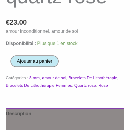
€
23.00
amour inconditionnel, amour de soi
Disponibilité :
Plus que 1 en stock
quantité
Ajouter au panier
de
Bracelet
Catégories :
8 mm
,
amour de soi
,
Bracelets De Lithothérapie
,
en
Bracelets De Lithothérapie Femmes
,
Quartz rose
,
Rose
quartz
rose
Description
Avis (0)