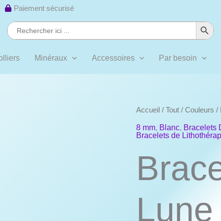
 ·
Paiement sécurisé
Search Button
Search
for:
lliers
Minéraux
Accessoires
Par besoin
Accueil
/
Tout
/
Couleurs
/
8 mm
,
Blanc
,
Bracelets 
Bracelets de Lithothér
Brace
Lune 