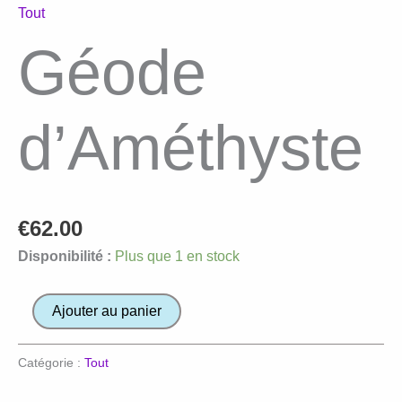
Tout
Géode
d’Améthyste
€
62.00
Disponibilité :
Plus que 1 en stock
quantité
Ajouter au panier
de
Géode
Catégorie :
Tout
d'Améthyste