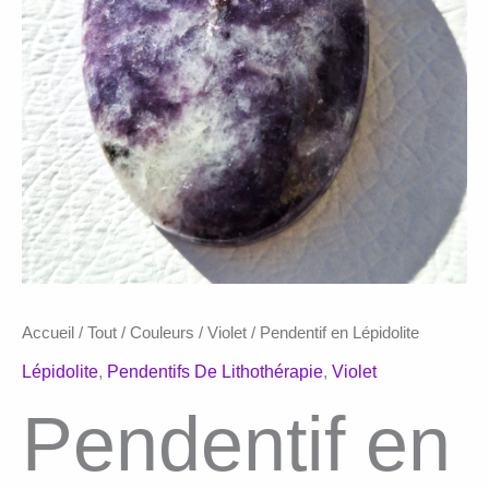
Accueil
/
Tout
/
Couleurs
/
Violet
/ Pendentif en Lépidolite
Lépidolite
,
Pendentifs De Lithothérapie
,
Violet
Pendentif en