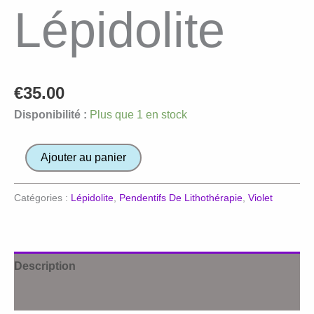
Lépidolite
€
35.00
Disponibilité :
Plus que 1 en stock
quantité
Ajouter au panier
de
Pendentif
Catégories :
Lépidolite
,
Pendentifs De Lithothérapie
,
Violet
en
Lépidolite
Description
Avis (0)