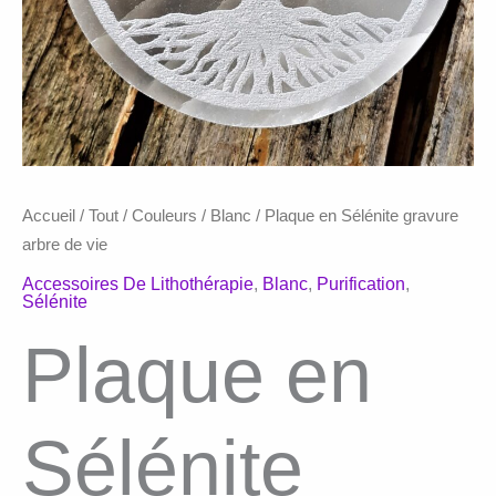
Accueil
/
Tout
/
Couleurs
/
Blanc
/ Plaque en Sélénite gravure
arbre de vie
Accessoires De Lithothérapie
,
Blanc
,
Purification
,
Sélénite
Plaque en
Sélénite