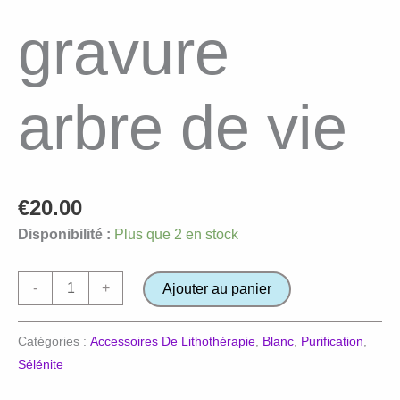
gravure
arbre de vie
€
20.00
Disponibilité :
Plus que 2 en stock
quantité
-
+
Ajouter au panier
de
Plaque
Catégories :
Accessoires De Lithothérapie
,
Blanc
,
Purification
,
en
Sélénite
Sélénite
gravure