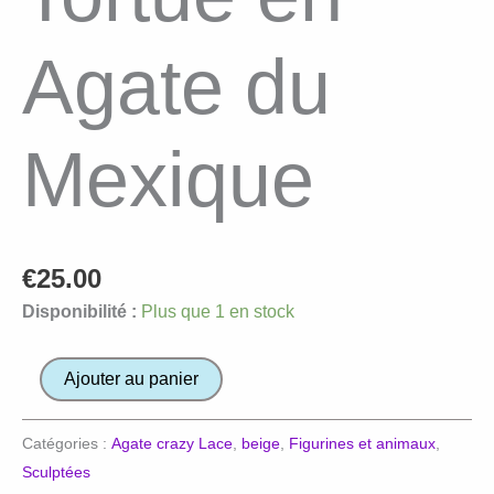
Agate du
Mexique
€
25.00
Disponibilité :
Plus que 1 en stock
quantité
Ajouter au panier
de
Tortue
Catégories :
Agate crazy Lace
,
beige
,
Figurines et animaux
,
en
Sculptées
Agate