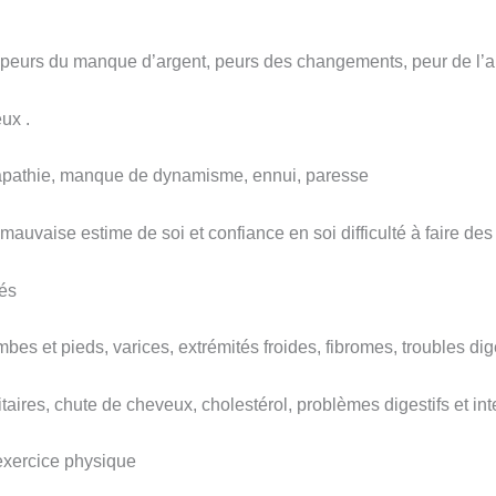
 peurs du manque d’argent, peurs des changements, peur de l’a
eux .
té, apathie, manque de dynamisme, ennui, paresse
uvaise estime de soi et confiance en soi difficulté à faire des
tés
es et pieds, varices, extrémités froides, fibromes, troubles dig
es, chute de cheveux, cholestérol, problèmes digestifs et inte
’exercice physique