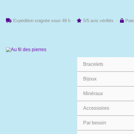
Aller
au
contenu
Expédition soignée sous 48 h ·
5/5 avis vérifiés ·
Paie
Bracelets
Bijoux
Minéraux
Accessoires
Par besoin