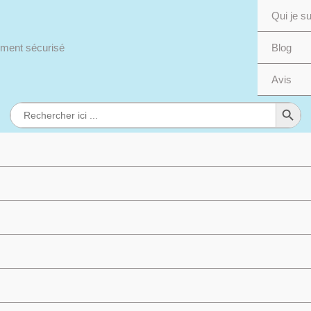
Qui je su
ment sécurisé
Blog
Avis
Search Button
Search
for: