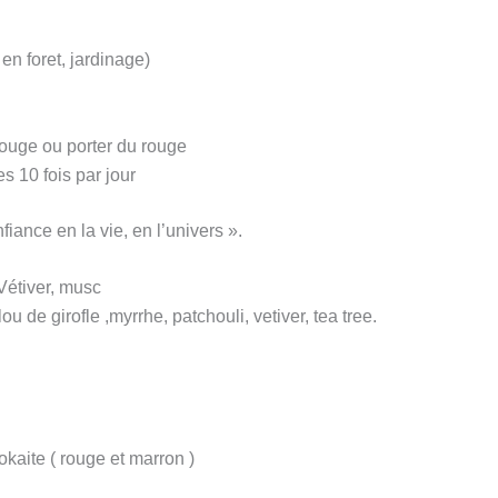
en foret, jardinage)
 rouge ou porter du rouge
s 10 fois par jour
nfiance en la vie, en l’univers ».
Vétiver, musc
ou de girofle ,myrrhe, patchouli, vetiver, tea tree.
aite ( rouge et marron )