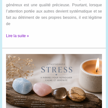
généreux est une qualité précieuse. Pourtant, lorsque
l’attention portée aux autres devient systématique et se
fait au détriment de ses propres besoins, il est légitime
de
Je
Lire la suite »
donne
trop
aux
autres
:
générosité,
besoin
de
reconnaissance
ou
oubli