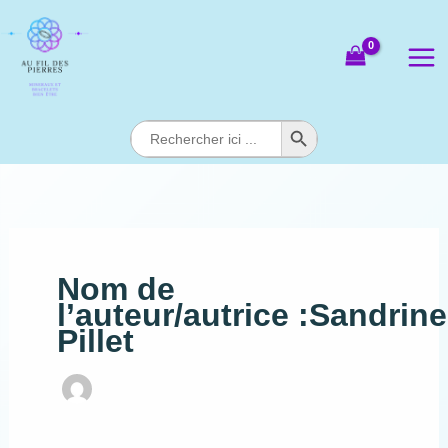
Aller
au
contenu
Search Button
Search
for:
Nom de
l’auteur/autrice :Sandrine
Pillet