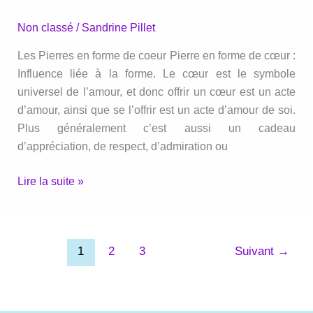
Non classé
/
Sandrine Pillet
Les Pierres en forme de coeur Pierre en forme de cœur :
Influence liée à la forme. Le cœur est le symbole
universel de l’amour, et donc offrir un cœur est un acte
d’amour, ainsi que se l’offrir est un acte d’amour de soi.
Plus généralement c’est aussi un cadeau
d’appréciation, de respect, d’admiration ou
Pourquoi
Lire la suite »
choisir
une
pierre
1
2
3
Suivant
→
en
forme
de
coeur