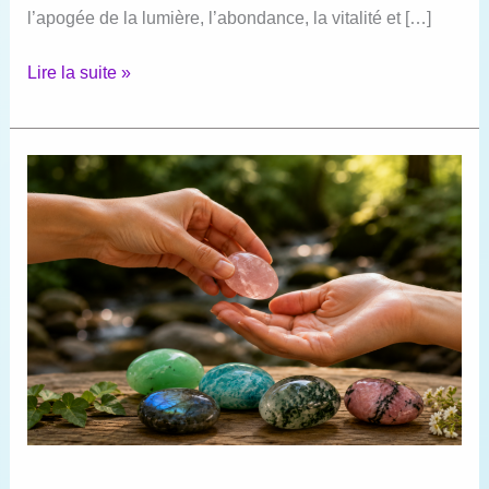
l’apogée de la lumière, l’abondance, la vitalité et […]
Quelles
Lire la suite »
pierres
utiliser
en
été
?