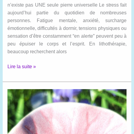
n’existe pas UNE seule pierre universelle Le stress fait
aujourd’hui partie du quotidien de nombreuses
personnes. Fatigue mentale, anxiété, surcharge
émotionnelle, difficultés à dormir, tensions physiques ou
sensation d’être constamment “en alerte” peuvent peu à
peu épuiser le corps et l’esprit. En lithothérapie,
beaucoup recherchent alors
Quelles
Lire la suite »
pierres
pour
le
stress
?