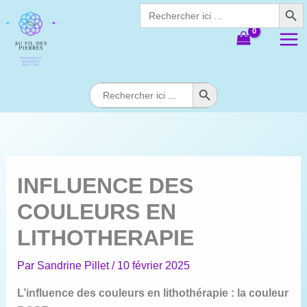
Search Butt
Aller
Search
for:
au
contenu
Search Button
Search
for:
INFLUENCE DES
COULEURS EN
LITHOTHERAPIE
Par
Sandrine Pillet
/
10 février 2025
L’influence des couleurs en lithothérapie : la couleur