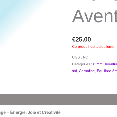
Avent
€
25.00
Ce produit est actuellement
UGS :
ND
Catégories :
8 mm
,
Aventu
soi
,
Cornaline
,
Equilibre é
ge – Énergie, Joie et Créativité