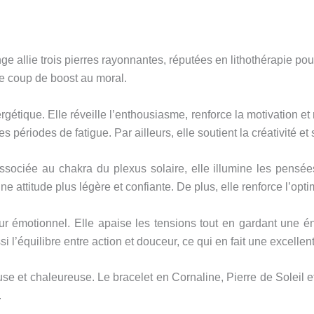
e allie trois pierres rayonnantes, réputées en lithothérapie pou
ble coup de boost au moral.
étique. Elle réveille l’enthousiasme, renforce la motivation et r
es périodes de fatigue. Par ailleurs, elle soutient la créativité et
 Associée au chakra du plexus solaire, elle illumine les pensé
ne attitude plus légère et confiante. De plus, elle renforce l’opti
ur émotionnel. Elle apaise les tensions tout en gardant une éne
i l’équilibre entre action et douceur, ce qui en fait une excellen
euse et chaleureuse. Le bracelet en Cornaline, Pierre de Soleil
.