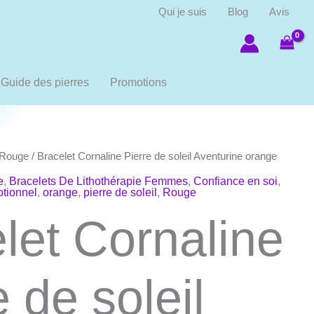
Qui je suis
Blog
Avis
Guide des pierres
Promotions
Rouge
/ Bracelet Cornaline Pierre de soleil Aventurine orange
e
,
Bracelets De Lithothérapie Femmes
,
Confiance en soi
,
otionnel
,
orange
,
pierre de soleil
,
Rouge
let Cornaline
e de soleil