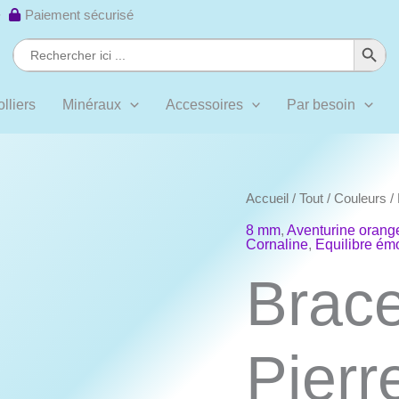
 ·
Paiement sécurisé
Search Button
Search
for:
lliers
Minéraux
Accessoires
Par besoin
Accueil
/
Tout
/
Couleurs
/
8 mm
,
Aventurine orang
Cornaline
,
Equilibre ém
Brace
Pierr