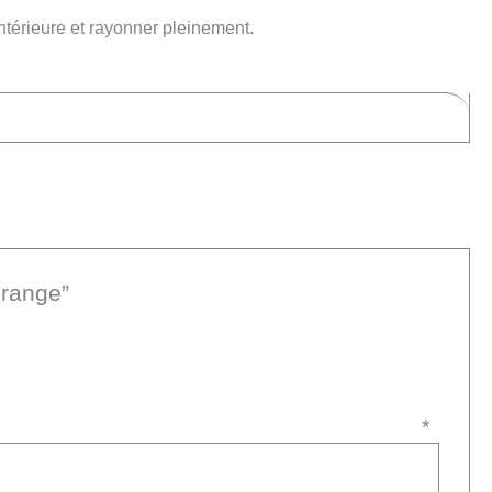
intérieure et rayonner pleinement.
orange”
avis
*