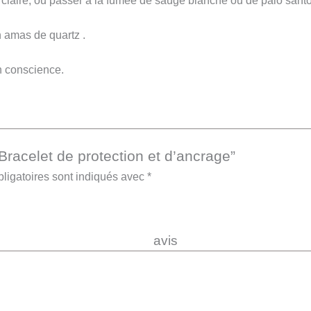
claire, ou passer à la fumée de sauge blanche ou de palo santo
n amas de quartz .
en conscience.
“Bracelet de protection et d’ancrage”
ligatoires sont indiqués avec
*
re 