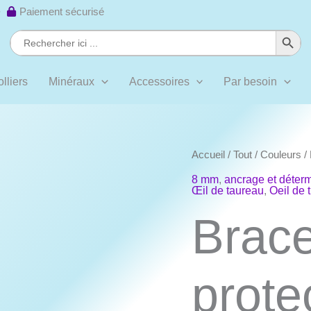
 ·
Paiement sécurisé
Search Button
Search
for:
lliers
Minéraux
Accessoires
Par besoin
Accueil
/
Tout
/
Couleurs
/
8 mm
,
ancrage et déterm
Œil de taureau
,
Oeil de t
Brace
prote