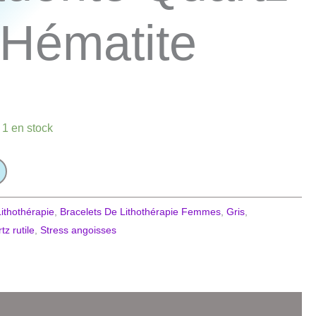
e Hématite
 1 en stock
ithothérapie
,
Bracelets De Lithothérapie Femmes
,
Gris
,
tz rutile
,
Stress angoisses