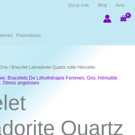
Qui je suis
Blog
Avis
ierres
Promotions
Gris
/ Bracelet Labradorite Quartz rutile Hématite
pie
,
Bracelets De Lithothérapie Femmes
,
Gris
,
Hématite
,
e
,
Stress angoisses
let
dorite Quartz