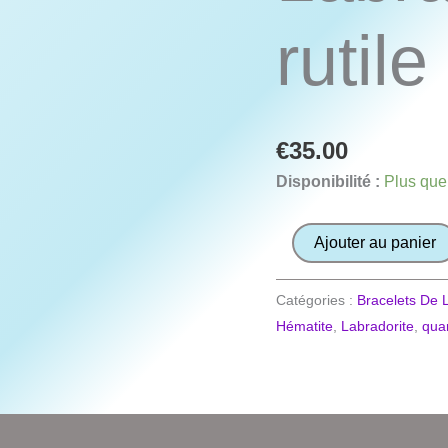
rutil
€
35.00
Disponibilité :
Plus que
quantité
Ajouter au panier
de
Bracelet
Catégories :
Bracelets De L
Labradorite
Hématite
,
Labradorite
,
quar
Quartz
rutile
Hématite