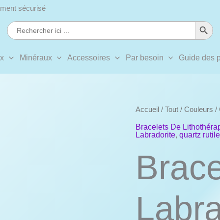
ment sécurisé
Search Button
Search
for:
ux
Minéraux
Accessoires
Par besoin
Guide des p
Accueil
/
Tout
/
Couleurs
/
Bracelets De Lithothéra
Labradorite
,
quartz rutil
Brace
Labra