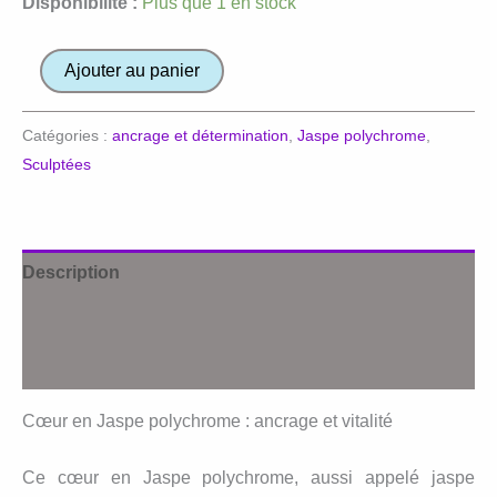
Disponibilité :
Plus que 1 en stock
quantité
Ajouter au panier
de
Coeur
Catégories :
ancrage et détermination
,
Jaspe polychrome
,
Jaspe
Sculptées
polychrome
Description
Informations complémentaires
Avis (0)
Cœur en Jaspe polychrome : ancrage et vitalité
Ce cœur en Jaspe polychrome, aussi appelé jaspe