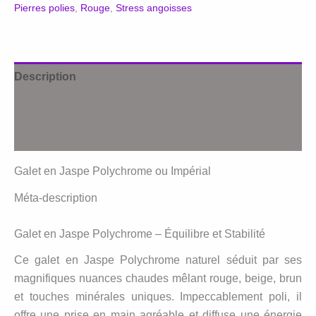
Pierres polies
,
Rouge
,
Stress angoisses
Jaspe
polychrome
Description
Informations complémentaires
Avis (0)
Galet en Jaspe Polychrome ou Impérial
Méta-description
Galet en Jaspe Polychrome – Équilibre et Stabilité
Ce galet en Jaspe Polychrome naturel séduit par ses
magnifiques nuances chaudes mêlant rouge, beige, brun
et touches minérales uniques. Impeccablement poli, il
offre une prise en main agréable et diffuse une énergie