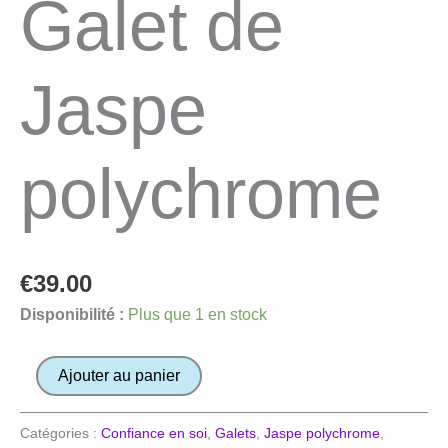
Galet de
Jaspe
polychrome
€
39.00
Disponibilité :
Plus que 1 en stock
quantité
Ajouter au panier
de
Galet
Catégories :
Confiance en soi
,
Galets
,
Jaspe polychrome
,
de