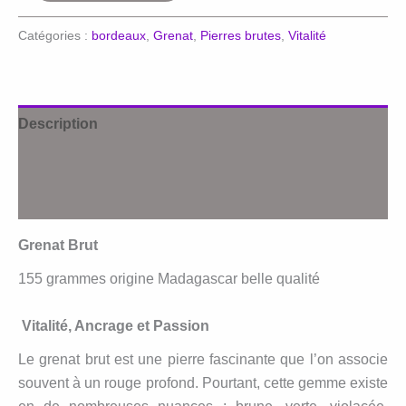
Grenat
Catégories :
bordeaux
,
Grenat
,
Pierres brutes
,
Vitalité
brut
Description
Informations complémentaires
Avis (0)
Grenat Brut
155 grammes origine Madagascar belle qualité
Vitalité, Ancrage et Passion
Le grenat brut est une pierre fascinante que l’on associe
souvent à un rouge profond. Pourtant, cette gemme existe