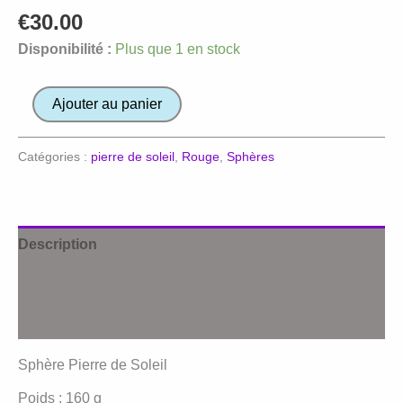
€
30.00
Disponibilité :
Plus que 1 en stock
quantité
Ajouter au panier
de
Sphère
Catégories :
pierre de soleil
,
Rouge
,
Sphères
Pierre
de
Soleil
Description
Informations complémentaires
Avis (0)
Sphère Pierre de Soleil
Poids : 160 g